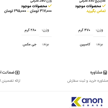
کارتریج 330 گرمی
وزن 280 گرمی
محصولات موجود
محصولات موجود
تماس بگیرید
317,000
تومان
–
295,000
تومان
انتخاب گزینه ها
انتخاب گزینه ها
وزن
وزن
470 گرم
280 گرم
برند
برند
کاسپین
جی مکس
مشاوره
ضمانت اص
مشاوره خرید و ثبت سفارش
ارائه تضمینن ا