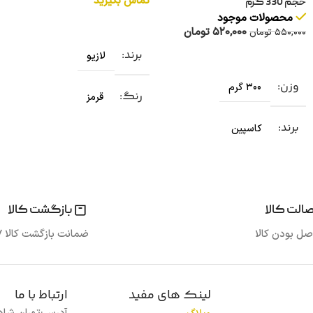
تماس بگیرید
حجم 330 گرم
محصولات موجود
افزودن به سبد خرید
520,000
تومان
550,000
تومان
برند
افزودن به سبد خرید
لازیو
وزن
300 گرم
رنگ
قرمز
برند
کاسپین
حرارت
350 درجه
الت کالا
بازگشت کالا
صل بودن کالا
ضمانت بازگشت کالا 7 روزه
لینک های مفید
ارتباط با ما