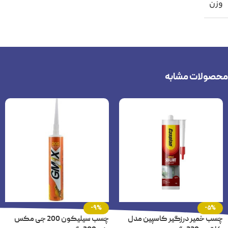
وزن
محصولات مشابه
-9%
-5%
چسب خمیر درزگیر کاسپین مدل
چسب سیلیکون 200 جی مکس