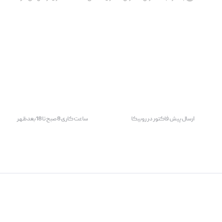
ارسال پیش فاکتور در روبیکا
ساعت کاری 8صبح تا 18بعدظهر