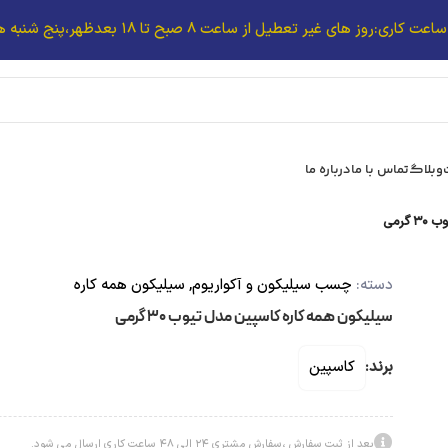
ساعت کاری:روز های غیر تعطیل از ساعت 8 صبح تا 18 بعدظهر،پنج شنبه ها تا 14:00
وبلاگ
تماس با ما
درباره ما
گرمی
دسته:
چسب سیلیکون و آکواریوم
,
سیلیکون همه کاره
سیلیکون‌ همه کاره کاسپین مدل تیوب ۳۰ گرمی
برند:
کاسپین
بعد از ثبت سفارش ،سفارش مشتری 24 الی 48 ساعت کاری ارسال می شود.