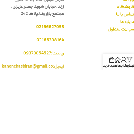
زرند،خیابان شهید جعفر عزیزی ،
فروشگاه
مجتمع بازار رضا،پلاک 242
تماس با ما
درباره ما
02166627053
سوالات متداول
02166398164
روبیکا:09373054527
ایمیل:kanonchasbiran@gmail.co
یلترها
خانه
ساب کاربری من
سبد خرید
m
نماد های اعتماد