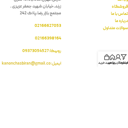
زرند،خیابان شهید جعفر عزیزی ،
فروشگاه
مجتمع بازار رضا،پلاک 242
تماس با ما
درباره ما
02166627053
سوالات متداول
02166398164
روبیکا:09373054527
ایمیل:kanonchasbiran@gmail.co
یلترها
خانه
ساب کاربری من
سبد خرید
m
نماد های اعتماد