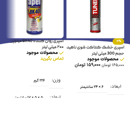
اسپری روان کننده BK40 میتراپل
-4%
۲۰۰ میلی لیتر
اسپری خشک کنتاکت شوی ناهید
اس
محصولات موجود
حجم 300 میلی لیتر
A40 حجم 0
تماس بگیرید
محصولات موجود
159,000
تومان
165,000
تومان
00
افزودن به سبد خرید
افزودن به سبد خرید
وزن
226 گرم
ابعاد
و
6 × 24 سانتیمتر
ابعاد
5 × 5 × 17 سانتیمتر
ا
جنس
مایع
ب