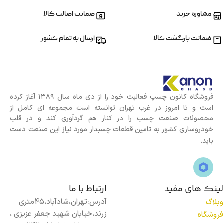
حجم
۲۰۰ میلی لیتر
مشاوره خرید
ضمانت اصالت کالا
رنگ
سفید
ضمانت بازگشت کالا
ارسال به تمام کشور
کاربرد
روانکاری
,
صنعتی
,
عمومی
فروشگاه کانون چسپ فعالیت خود را از دی ماه سال 1389 آغاز کرده
است و تا امروز در غرب تهران توانسته است مجموعه ای کامل از
مناسب برای
انواع سطوح
محصولات صنعت چسب را در کنار هم گردآوری کند و در قلب
خودروسازی کشور به تامین قطعات چسبدار مورد نیاز این صنعت دست
کشور سازنده
ترکیه
باید.
لینک های مفید
ارتباط با ما
آدرس:تهران،شادآباد،45متری
وبلاگ
زرند،خیابان شهید جعفر عزیزی ،
فروشگاه