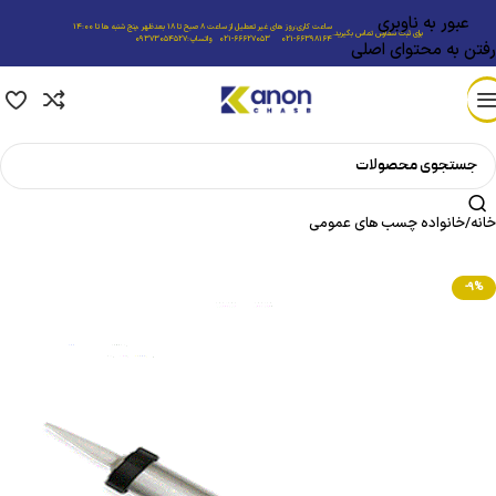
عبور به ناوبری
ساعت کاری:روز های غیر تعطیل از ساعت 8 صبح تا 18 بعدظهر ،پنج شنبه ها تا 14:00
برای ثبت سفارش تماس بگیرید.
021-66398164
021-66627053
واتساپ:09373054527
رفتن به محتوای اصلی
خانه
/
خانواده چسب های عمومی
-9%