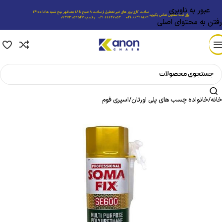
عبور به ناوبری
ساعت کاری:روز های غیر تعطیل از ساعت 8 صبح تا 18 بعدظهر ،پنج شنبه ها تا 14:00
برای ثبت سفارش تماس بگیرید.
021-66398164
021-66627053
واتساپ:09373054527
رفتن به محتوای اصلی
خانه
/
خانواده چسب های پلی اورتان
/
اسپری فوم