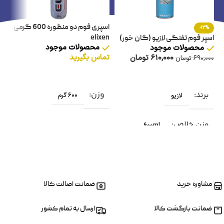
اسپری فوم دو منظوره 600 گرمی
-12%
elixen
اسپر فوم تفنگی لازیو (گان خور)
محصولات موجود
محصولات موجود
en
تماس بگیرید
610,000
تومان
690,000
تومان
00
اطلاعات بیشتر
افزودن به سبد خرید
وزن
برند
600 گرم
لازیو
وزن خالص
600ml
کشور سازنده
ترکیه
مشاوره خرید
ضمانت اصالت کالا
ضمانت بازگشت کالا
ارسال به تمام کشور