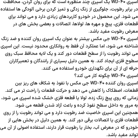
اسپری WD-40 یک اسپری چند منظوره است که برای روان کردن، محافظت
در برابر رطوبت، جلوگیری از زنگ زدگی و تمیز کردن برخی آلودگی ها استفاده
می شود. این محصول در خودرو کاربردهای زیادی دارد و می تواند برای
قطعات فلزی، پیچ و مهره ها، لولاها، اتصالات و بعضی بخش های در
معرض رطوبت مفید باشد.
اسپری WD-40 جی مکس بیشتر به عنوان یک اسپری روان کننده و ضد زنگ
شناخته می شود، اما عملکرد آن فقط به روانکاری محدود نیست. این اسپری
می تواند رطوبت را از سطح قطعات دور کند و یک لایه محافظ سبک روی
سطوح فلزی ایجاد کند. به همین دلیل بسیاری از رانندگان و تعمیرکاران
حرفه ای از آن برای نگهداری خودرو استفاده می کنند.
اسپری WD-40 چگونه کار می کند؟
اسپری روان کننده WD-40 جی مکس با نفوذ به شکاف های ریز بین
قطعات، اصطکاک را کاهش می دهد و حرکت قطعات را راحت تر می کند.
زمانی که روی پیچ زنگ زده، لولا یا قطعه فلزی خشک شده اسپری می شود،
به مرور به داخل سطح نفوذ کرده و باعث آزاد شدن قطعه می شود.
همچنین این اسپری خاصیت ضد رطوبت دارد و می تواند رطوبت را از روی
قطعات فلزی یا اتصالات برقی دور کند. به همین دلیل در بخش هایی از
خودرو که در معرض آب، بخار یا رطوبت قرار دارند، استفاده اصولی از آن می
تواند مفید باشد.