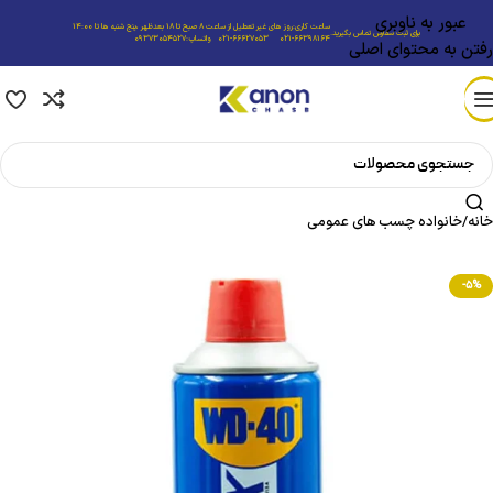
عبور به ناوبری
ساعت کاری:روز های غیر تعطیل از ساعت 8 صبح تا 18 بعدظهر ،پنج شنبه ها تا 14:00
برای ثبت سفارش تماس بگیرید.
021-66398164
021-66627053
واتساپ:09373054527
رفتن به محتوای اصلی
خانه
/
خانواده چسب های عمومی
-5%