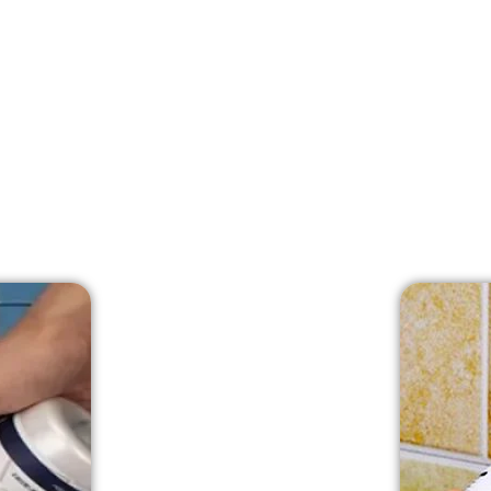
میک
شدن.