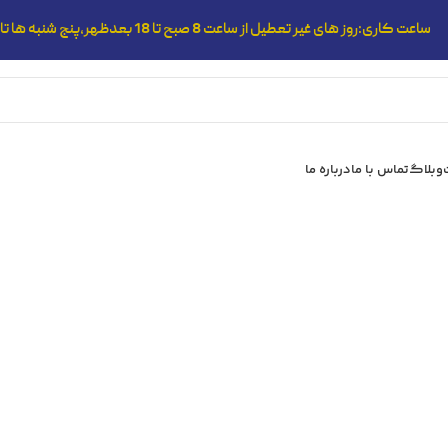
ساعت کاری:روز های غیر تعطیل از ساعت 8 صبح تا 18 بعدظهر،پنج شنبه ها تا 14:00
وبلاگ
تماس با ما
درباره ما
مقدمه