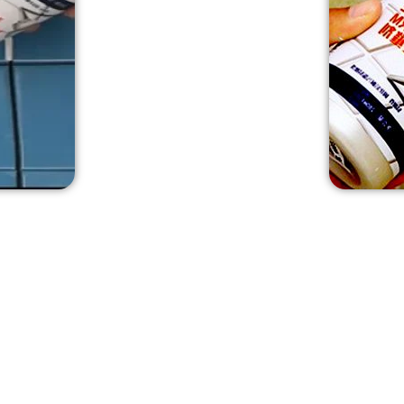
انواع چسب
درزگیر سرامیک