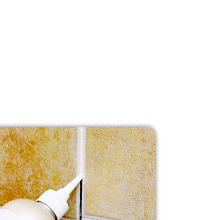
چسب درزگیر سرا
ضد آب (Waterproof)
بودن چسب تا از نفوذ رطوبت جلوگیری شود.
انعطاف‌پذیری مناسب
برای تحمل حرکت‌های جزئی، بدون ترک خوردن یا جدا 
چسبندگی بالا
به سطح کاشی، سرامیک، دوغاب یا سطح نصب شده.
مقاومت در برابر قارچ، کپک، لکه و مواد شوینده
به ویژه در محیط‌های مرطوب.
ثبات رنگی و ظاهری؛
تغییر رنگ ندهد یا با گذر زمان بدرنگ نشود.
سهولت در اجرا؛
سطح را زیاد پیچیده نکند، ابزار کار زیاد نخواهد داشت.
چسب درزگیر سرامیک