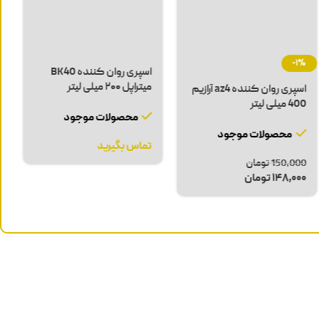
-3%
اسپری روان کننده پک لرد
WD-40 حجم 400 میل
اسپری روان کننده آکفیکس
مدل A40 حجم 400
محصولات موجود
میلی‌لیتر
محصولات موجود
تماس بگیرید
580,000
تومان
560,000
تومان