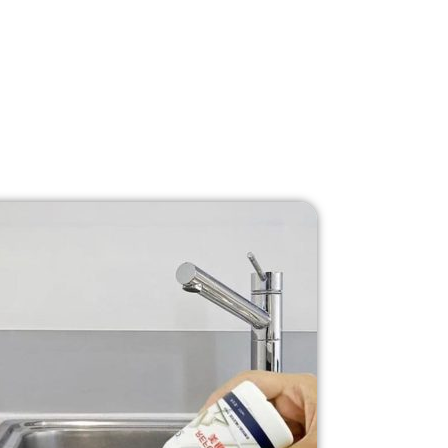
آماده‌سازی سطح:
تمیزکاری، حذف بندکشی یا چسب قدیمی، خشک کردن س
آماده‌سازی چسب:
باز کردن نازل، قرار دادن در گان یا کارتریج اگر لازم باشد.
اعمال چسب:
به آرامی نوک چسب را به درز نزدیک کنید و با فشار یکنواخت از ط
صاف کردن و حذف اضافی چسب:
با کاردک یا انگشت خیس (بسته به نوع چسب
خشک شدن و نگهداری:
اجازه دهید چسب تا زمانی که تنظیم شده است کامل خش
چسب درزگیر سرامیک