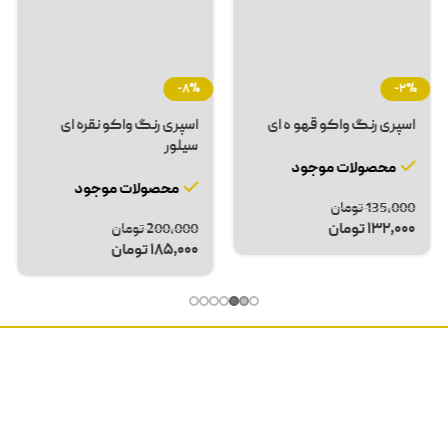
-1%
اسپری روان کننده BK40
میتراپل ۲۰۰ میلی لیتر
اسپری روان کننده az4 آرازیم
400 میلی لیتر
محصولات موجود
محصولات موجود
تماس بگیرید
150,000
تومان
148,000
تومان
ویژگی‌های یک چسب درزگیر
سرامیک ایده‌آل