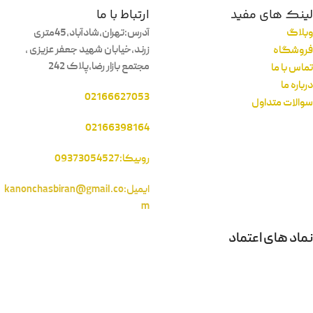
لینک های مفید
ارتباط با ما
وبلاگ
آدرس:تهران،شادآباد،45متری
زرند،خیابان شهید جعفر عزیزی ،
فروشگاه
مجتمع بازار رضا،پلاک 242
تماس با ما
درباره ما
02166627053
سوالات متداول
02166398164
روبیکا:09373054527
ایمیل:kanonchasbiran@gmail.co
m
نماد های اعتماد