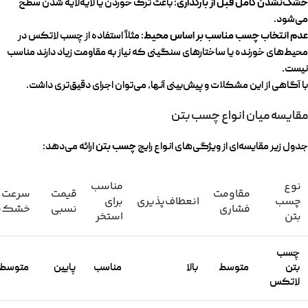
خشک‌نشدن کامل قبل از بارگذاری
: باعث ترک خوردن یا لایه‌لایه شدن سطح
می‌شود.
عدم انتخاب چسب مناسب بر اساس محیط
: مثلاً استفاده از چسب لاتکس در
محیط‌های خورنده یا ساختارهای سنگینی که نیاز به مقاومت زیاد دارند مناسب
نیست.
با آگاهی از این مشکلات و پیش‌بینی آنها، می‌توان اجرای دقیق‌تری داشت.
مقایسه میان انواع چسب بتن
چسب بتن
جدول زیر مقایسه‌ای از ویژگی‌های انواع رایج
ارائه می‌دهد:
نوع
مناسب
مقاومت
قیمت
سرعت
چسب
انعطاف‌پذیری
برای
فشاری
نسبی
خشک‌
بتن
استخر
چسب
بتن
متوسط
بالا
مناسب
پایین
متوسط
لاتکس