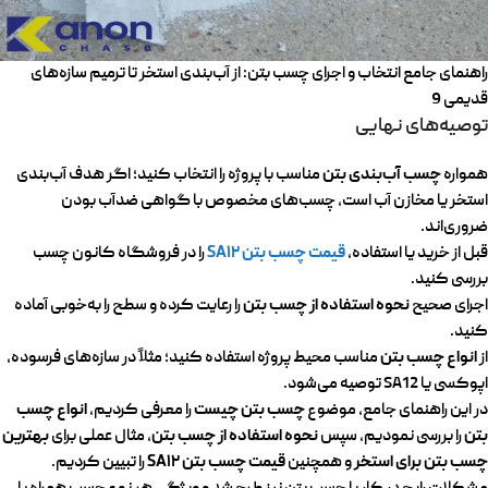
راهنمای جامع انتخاب و اجرای چسب بتن: از آب‌بندی استخر تا ترمیم سازه‌های
قدیمی 9
توصیه‌های نهایی
چسب آب‌بندی بتن
همواره
مناسب با پروژه را انتخاب کنید؛ اگر هدف آب‌بندی
استخر یا مخازن آب است، چسب‌های مخصوص با گواهی ضدآب بودن
ضروری‌اند.
قیمت چسب بتن SA12
قبل از خرید یا استفاده،
را در فروشگاه‌ کانون چسب
بررسی کنید.
نحوه استفاده از چسب بتن
اجرای صحیح
را رعایت کرده و سطح را به‌خوبی آماده
کنید.
انواع چسب بتن
از
مناسب محیط پروژه استفاده کنید؛ مثلاً در سازه‌های فرسوده،
اپوکسی یا SA12 توصیه می‌شود.
چسب بتن چیست
انواع چسب
در این راهنمای جامع، موضوع
را معرفی کردیم،
بتن
نحوه استفاده از چسب بتن
بهترین
را بررسی نمودیم، سپس
، مثال عملی برای
چسب بتن برای استخر
قیمت چسب بتن SA12
و همچنین
را تبیین کردیم.